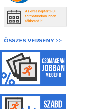
Az éves naptárt PDF
formátumban innen
töltheted le!
ÖSSZES VERSENY >>